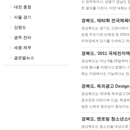
식 정무부지사, 강병기 경남도 
대전.충청
한 결의를 다진다. 이번 대회는
서울.경기
경북도, 제92회 전국체
강원도
경상북도는 경기도 고양시에서 개최
임원 주요기관·단체장 등 200
광주.전라
무처장에게 단기를 수여하고 격려
세종.제주
경북도, ‘2011 국제전자
글로벌뉴스
경상북도는 지난 9월 26일부터 
리에 행사를 마쳤다고 밝혔다. 이
회는 지방에서도 가능하다는 전시문
경북도, 옥외광고 Desig
경상북도는 제16회 옥외광고 D
공모전은 어린이부 신설, 학생부
많은 노력과 창의성이 돋보이는
경북도, 멘토링 청소년소
경상북도는 청소년을 대상으로 