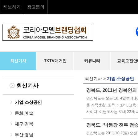
제보하기
광고문의
최신기사
TKTV매거진
커뮤니티
교육모집안
최신기사
>
기업.소상공인
최신기사
경북도, 2011년 경북인
경상북도는 오는 10. 4일부터 1
기업.소상공인
을 가족생활, 소득과 소비, 교
사이다. 이번조사는 도내 23개 
문화.예술
대구.경북
경북도, ‘낙동강 전투 전
경상북도는 2011.10.2(일)
부산.경남