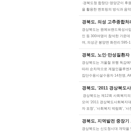
·경북도청 합창단·영양군이 후
을 활용한 멘토링의 방식과 음악
경북도, 의성 고추종합처
경상북도는 원예브랜드육성사업의 일
인 등 300여명이 참석한 가
며, 의성군 봉양면 화전리 595-
경북도, 노인·만성질환자
경상북도는 겨울철 유행 독감예방
따라 순차적으로 계절인플루엔자 
집단수용시설수용자 14천명, AI
경북도, ‘2011 경상북
경상북도는 제12회 사회복지의 
모여 ‘2011 경상북도사회복지
자 표창’, ‘사회복지 박람회’,
경북도, 지역발전 중장기
경상북도는 신도청시대 개막을 앞