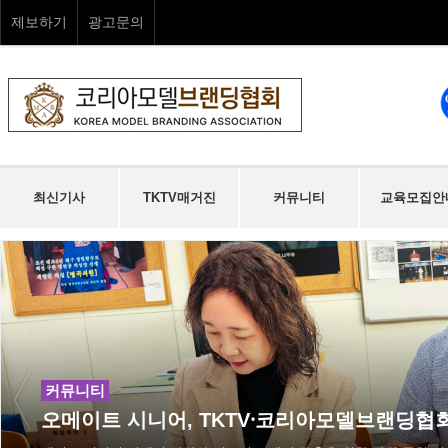
제보하기
광고문의
최신기사
TKTV매거진
커뮤니티
교육모집안
커뮤니티
텔런트 이정길님 아오스 파크골프 본사 방문