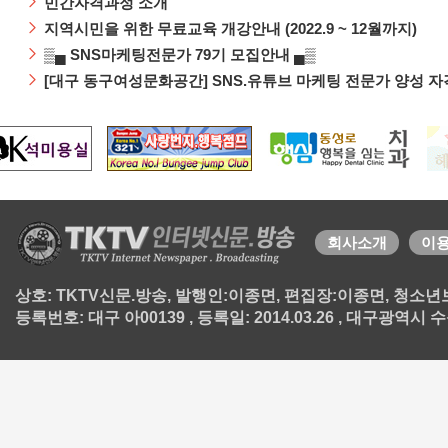
민간자격과정 소개
지역시민을 위한 무료교육 개강안내 (2022.9 ~ 12월까지)
▒▄ SNS마케팅전문가 79기 모집안내 ▄▒
[대구 동구여성문화공간] SNS.유튜브 마케팅 전문가 양성 
회사소개
이
상호: TKTV신문.방송, 발행인:이종면, 편집장:이종면, 청소년보호책
등록번호: 대구 아00139 , 등록일: 2014.03.26 , 대구광역시 수