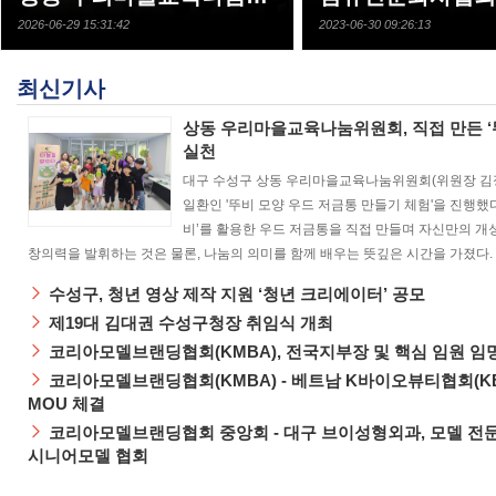
2026-06-29 15:31:42
2023-06-30 09:26:13
최신기사
상동 우리마을교육나눔위원회, 직접 만든 ‘
실천
대구 수성구 상동 우리마을교육나눔위원회(위원장 김정
일환인 '뚜비 모양 우드 저금통 만들기 체험'을 진행했
비’를 활용한 우드 저금통을 직접 만들며 자신만의 개
창의력을 발휘하는 것은 물론, 나눔의 의미를 함께 배우는 뜻깊은 시간을 가졌다. 
수성구, 청년 영상 제작 지원 ‘청년 크리에이터’ 공모
제19대 김대권 수성구청장 취임식 개최
코리아모델브랜딩협회(KMBA), 전국지부장 및 핵심 임원 임
코리아모델브랜딩협회(KMBA) - 베트남 K바이오뷰티협회(KB
MOU 체결
코리아모델브랜딩협회 중앙회 - 대구 브이성형외과, 모델 전문성
시니어모델 협회