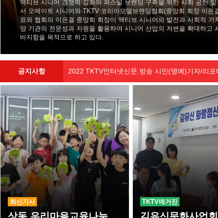
한국 프로파크골프협회장이시기도한 이 정길님께서 아오스 파크골프본
션 모델을 보면서 특별하고 훌륭하다고 극찬을 하였다. 레볼루션은 헤
작업으로 디자인을 하여 세상에 하나뿐인 나만의 파크골프채라고 류 
생산하는 아오스 파크골프는 연구개발을 중점적으로 하며 각종 정부과
도 있으며 2025년 초 대구 경북
공지사항
2022 TKTV인터넷신문.방송 시민(명예)기자/리포
이태원 참사 희생자와 가족분들께 깊은 애도와 
최신기사
TKTV매거진
상동 우리마을교육나눔위원회, 직접 만든 ‘뚜비 저금통’으로 따뜻한 나눔 실천