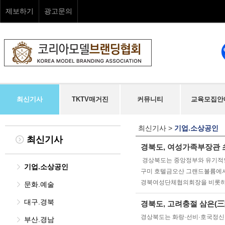
제보하기
광고문의
최신기사
TKTV매거진
커뮤니티
교육모집안
최신기사
>
기업.소상공인
최신기사
경북도, 여성가족부장관
경상북도는 중앙정부와 유기적인 
기업.소상공인
구미 호텔금오산 그랜드볼륨에서
경북여성단체협의회장을 비롯하여 
문화.예술
대구.경북
경북도, 고려충절 삼은(三
경상북도는 화랑·선비·호국정신,
부산.경남