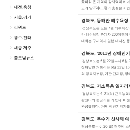
꽃피워 온 지역의 잠재력과 에너
대전.충청
고려 말 不事二君의 충절을 지
서울.경기
경북도, 동해안 해수욕장
강원도
경상북도는 오는 7월 해수욕장 
안 해수욕장 관계자 200여명이
광주.전라
대회는 구제역과 일본 대지진 
세종.제주
경북도, ‘2011년 장애
글로벌뉴스
경상북도는 6월 22일부터 6월
첫째날인 개회식은 6월 22일 
회 경북지부장, 기관 단체장, 장
경북도, 저소득층 일자리
경상북도는 6. 21(화) 근로
활센터의 준공식을 가졌다. 예
완공했었다. 한편, 예천지역자
경북도, 우수기 산사태 예
경상북도는 6. 20(월) 경주