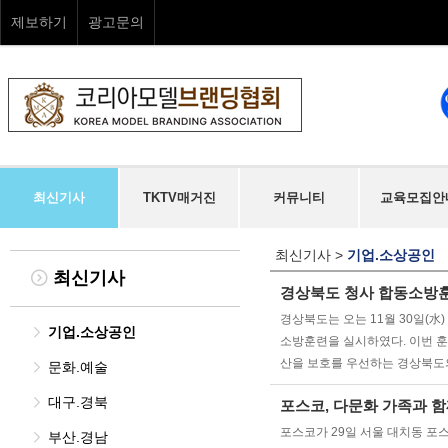
제보하기
광고문의
최신기사
TKTV매거진
커뮤니티
교육모집안
최신기사
>
기업.소상공인
최신기사
경상북도 청사 합동소방
경상북도는 오는 11월 30일(
기업.소상공인
소방훈련을 실시하였다. 이번 
산을 보호를 우선하는 경상북도
문화.예술
대구.경북
포스코, 다문화 가족과 함
포스코가 29일 서울 대치동 포
부산.경남