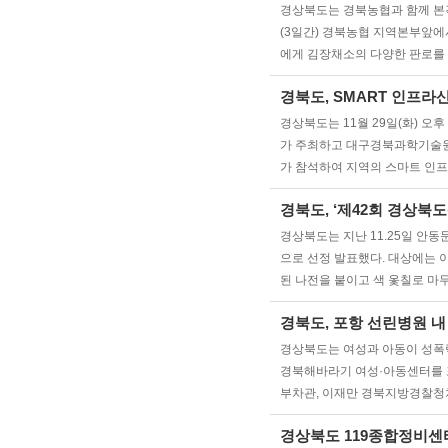
경상북도는 경북농협과 함께 본격
(3일간) 경북농협 지역본부앞에
에게 김장채소의 다양한 판로를
경북도, SMART 인프
경상북도는 11월 29일(화) 
가 주최하고 대구경북과학기술원 
가 참석하여 지역의 스마트 인프
경북도, ‘제42회 경상
경상북도는 지난 11.25일 안
으로 선정 발표했다. 대상에는 
된 나전을 붙이고 색 옻칠로 마
경북도, 포항 선린병원 
경상북도는 여성과 아동이 성폭력 
경북해바라기 여성·아동센터를 포
부차관, 이재만 경북지방경찰청차
경상북도 119종합정비센