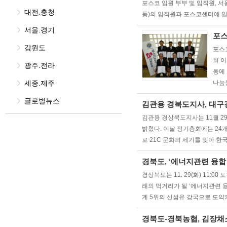
포스코 임원 부부 및 임직원, 
대전.충청
등)의 임직원과 포스코센터에 입
서울.경기
포스
강원도
포스
희 
광주.전라
동에
세종.제주
나눔
글로벌뉴스
김관용 경북도지사, 대구
김관용 경상북도지사는 11월 2
밝혔다. 이날 정기총회에는 24
로 21C 문화의 세기를 맞아 
경북도, ‘에너지관련 융
경상북도는 11. 29(화) 11
래의 먹거리가 될 ‘에너지관련 
계 5위의 신섬유 강국으로 도약키
경북도-경북농협, 김장채